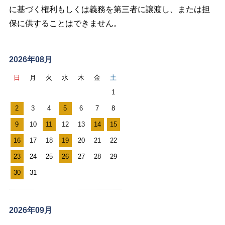
に基づく権利もしくは義務を第三者に譲渡し、または担
保に供することはできません。
ス
ケ
2026年08月
ジ
日
月
火
水
木
金
土
ュ
1
ー
2
3
4
5
6
7
8
ル
9
10
11
12
13
14
15
カ
レ
16
17
18
19
20
21
22
ン
23
24
25
26
27
28
29
ダ
30
31
ー
2026年09月