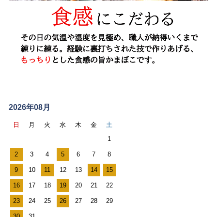
ス
ケ
2026年08月
ジ
日
月
火
水
木
金
土
ュ
1
ー
2
3
4
5
6
7
8
ル
9
10
11
12
13
14
15
カ
レ
16
17
18
19
20
21
22
ン
23
24
25
26
27
28
29
ダ
30
31