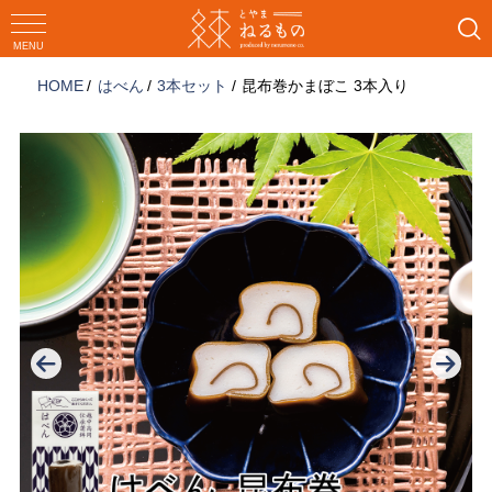
コ
ン
MENU
テ
HOME
はべん
3本セット
昆布巻かまぼこ 3本入り
ン
ツ
へ
ス
キ
ッ
プ