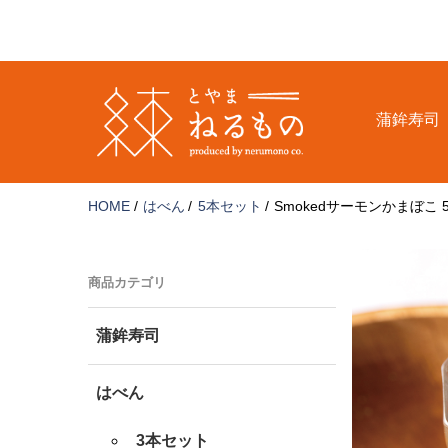
コ
ン
テ
ン
ツ
蒲鉾寿司
へ
ス
キ
ッ
HOME
はべん
5本セット
Smokedサーモンかまぼこ 
プ
商品カテゴリ
蒲鉾寿司
はべん
3本セット