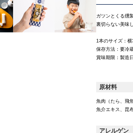
ガツンとくる燻
裏切らない美味
1本のサイズ：横3×
保存方法：要冷蔵
賞味期限：製造日
原材料
魚肉（たら、飛
魚介エキス、昆
アレルゲン