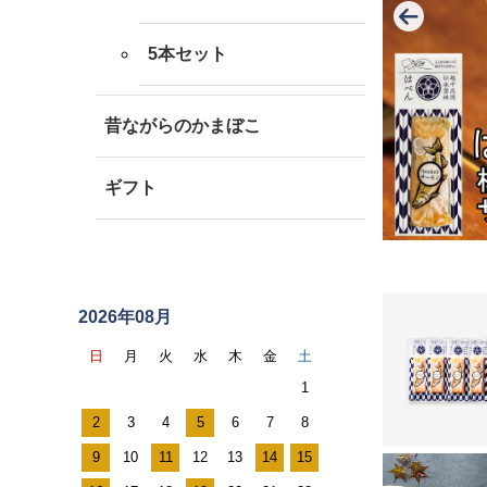
5本セット
昔ながらのかまぼこ
ギフト
ス
ケ
2026年08月
ジ
日
月
火
水
木
金
土
ュ
1
ー
2
3
4
5
6
7
8
ル
9
10
11
12
13
14
15
カ