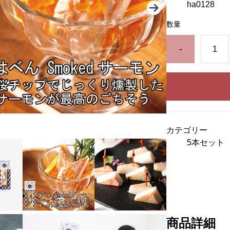
ha0128
数量
-
カテゴリー
5本セット
商品詳細