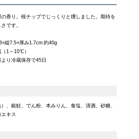
製の香り。桜チップでじっくりと燻しました。期待を
しさです。
縦7.5×厚み1.7cm 約40g
（1～10℃）
より冷蔵保存で45日
魚）、銀鮭、でん粉、本みりん、食塩、清酒、砂糖、
布エキス