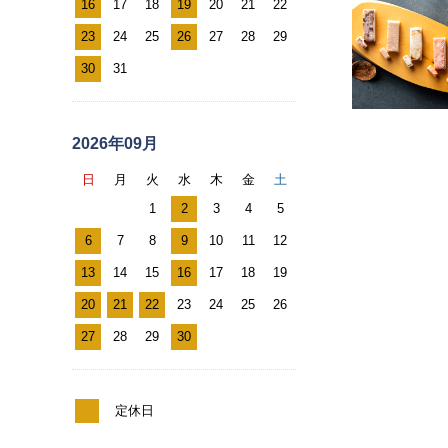
レ
16
17
18
19
20
21
22
ン
23
24
25
26
27
28
29
ダ
30
31
ー
2026年09月
日
月
火
水
木
金
土
1
2
3
4
5
6
7
8
9
10
11
12
13
14
15
16
17
18
19
20
21
22
23
24
25
26
27
28
29
30
定休日