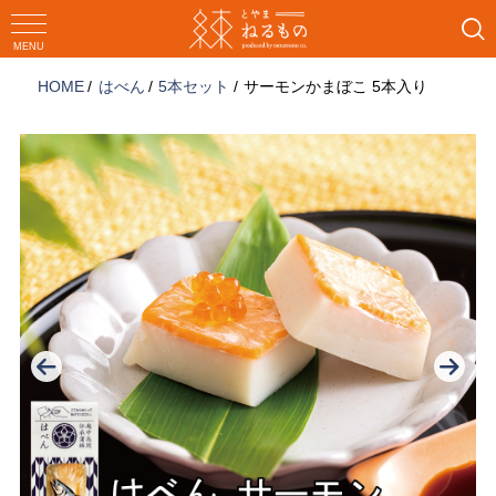
コ
ン
MENU
テ
HOME
はべん
5本セット
サーモンかまぼこ 5本入り
ン
ツ
へ
ス
キ
ッ
プ