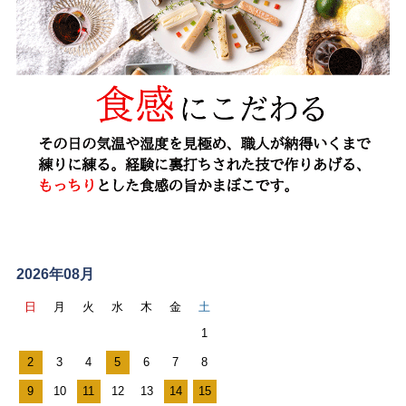
ス
ケ
2026年08月
ジ
日
月
火
水
木
金
土
ュ
1
ー
2
3
4
5
6
7
8
ル
9
10
11
12
13
14
15
カ