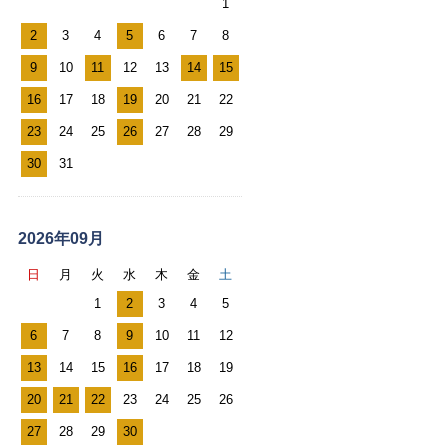
1
ー
2
3
4
5
6
7
8
ル
9
10
11
12
13
14
15
カ
レ
16
17
18
19
20
21
22
ン
23
24
25
26
27
28
29
ダ
30
31
ー
2026年09月
日
月
火
水
木
金
土
1
2
3
4
5
6
7
8
9
10
11
12
13
14
15
16
17
18
19
20
21
22
23
24
25
26
27
28
29
30