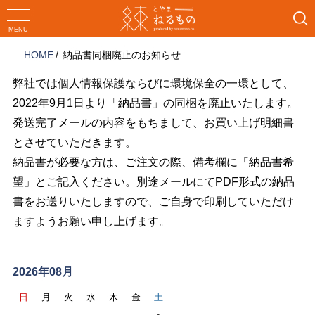
コ
ン
MENU
テ
HOME
納品書同梱廃止のお知らせ
ン
ツ
弊社では個人情報保護ならびに環境保全の一環として、
へ
2022年9月1日より「納品書」の同梱を廃止いたします。
ス
発送完了メールの内容をもちまして、お買い上げ明細書
キ
ッ
とさせていただきます。
プ
納品書が必要な方は、ご注文の際、備考欄に「納品書希
望」とご記入ください。別途メールにてPDF形式の納品
書をお送りいたしますので、ご自身で印刷していただけ
ますようお願い申し上げます。
ス
ケ
2026年08月
ジ
日
月
火
水
木
金
土
ュ